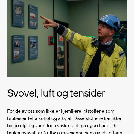
Svovel, luft og tensider
For de av oss som ikke er kjemikere: råstoffene som
brukes er fettalkohol og alkylat. Disse stoffene kan ikke
binde olje og vann for å vaske rent, på egen hånd. De
bruker svovel for å utløse reaksjonen som gir råstoffene