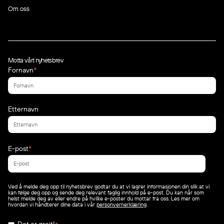
Om oss
Motta vårt nyhetsbrev
Fornavn
*
Etternavn
E-post
*
Ved å melde deg opp til nyhetsbrev godtar du at vi lagrer informasjonen din slik at vi
kan følge deg opp og sende deg relevant faglig innhold på e-post. Du kan når som
helst melde deg av eller endre på hvilke e-poster du mottar fra oss. Les mer om
hvordan vi håndterer dine data i vår
personvernerklæring
.