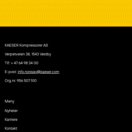
KAESER Kompressorer AS
Verpetveien 38,
1543 Vestby
Tlf: + 47 64 98 34 00
E-post:
info.norway@kaeser.com
Org.nr. 956 507 510
Meny
Nyheter
Karriere
Kontakt