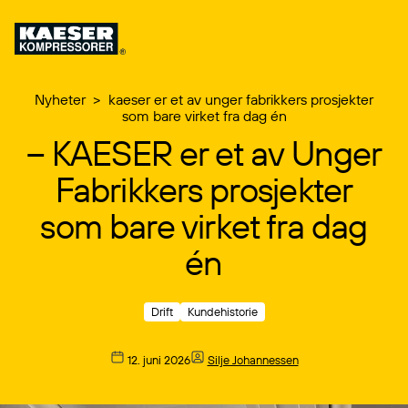
Nyheter
>
kaeser er et av unger fabrikkers prosjekter
som bare virket fra dag én
Nyheter
– KAESER er et av Unger
Karriere
Fabrikkers prosjekter
Om oss
som bare virket fra dag
Kontakt
én
Drift
Kundehistorie
12. juni 2026
Silje Johannessen