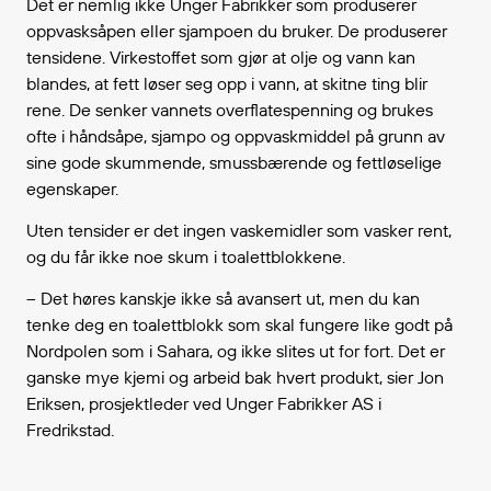
Det er nemlig ikke Unger Fabrikker som produserer
oppvasksåpen eller sjampoen du bruker. De produserer
tensidene. Virkestoffet som gjør at olje og vann kan
blandes, at fett løser seg opp i vann, at skitne ting blir
rene. De senker vannets overflatespenning og brukes
ofte i håndsåpe, sjampo og oppvaskmiddel på grunn av
sine gode skummende, smussbærende og fettløselige
egenskaper.
Uten tensider er det ingen vaskemidler som vasker rent,
og du får ikke noe skum i toalettblokkene.
– Det høres kanskje ikke så avansert ut, men du kan
tenke deg en toalettblokk som skal fungere like godt på
Nordpolen som i Sahara, og ikke slites ut for fort. Det er
ganske mye kjemi og arbeid bak hvert produkt, sier Jon
Eriksen, prosjektleder ved Unger Fabrikker AS i
Fredrikstad.