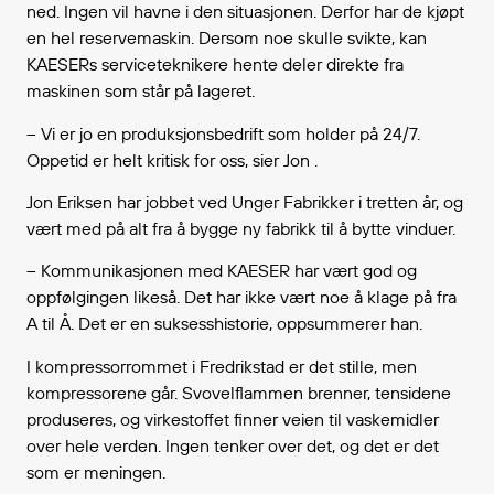
ned. Ingen vil havne i den situasjonen. Derfor har de kjøpt
en hel reservemaskin. Dersom noe skulle svikte, kan
KAESERs serviceteknikere hente deler direkte fra
maskinen som står på lageret.
– Vi er jo en produksjonsbedrift som holder på 24/7.
Oppetid er helt kritisk for oss, sier Jon .
Jon Eriksen har jobbet ved Unger Fabrikker i tretten år, og
vært med på alt fra å bygge ny fabrikk til å bytte vinduer.
– Kommunikasjonen med KAESER har vært god og
oppfølgingen likeså. Det har ikke vært noe å klage på fra
A til Å. Det er en suksesshistorie, oppsummerer han.
I kompressorrommet i Fredrikstad er det stille, men
kompressorene går. Svovelflammen brenner, tensidene
produseres, og virkestoffet finner veien til vaskemidler
over hele verden. Ingen tenker over det, og det er det
som er meningen.