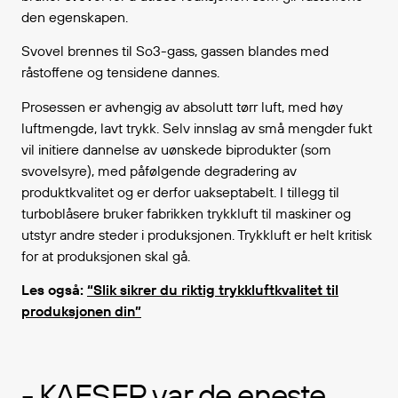
den egenskapen.
Svovel brennes til So3-gass, gassen blandes med
råstoffene og tensidene dannes.
Prosessen er avhengig av absolutt tørr luft, med høy
luftmengde, lavt trykk. Selv innslag av små mengder fukt
vil initiere dannelse av uønskede biprodukter (som
svovelsyre), med påfølgende degradering av
produktkvalitet og er derfor uakseptabelt.
I tillegg til
turboblåsere bruker fabrikken trykkluft til maskiner og
utstyr andre steder i produksjonen. Trykkluft er helt kritisk
for at produksjonen skal gå.
Les også:
“Slik sikrer du riktig trykkluftkvalitet til
produksjonen din”
- KAESER var de eneste