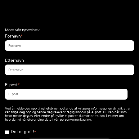
Motta vårt nyhetsbrev
Fornavn
*
Etternavn
E-post
*
Ved å melde deg opp til nyhetsbrev godtar du at vi lagrer informasjonen din slik at vi
kan følge deg opp og sende deg relevant faglig innhold på e-post. Du kan når som
helst melde deg av eller endre på hvilke e-poster du mottar fra oss. Les mer om
hvordan vi håndterer dine data i vår
personvernerklæring
.
Det er greit!
*