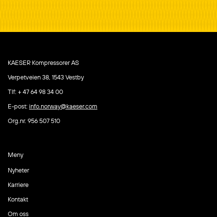
KAESER Kompressorer AS
Verpetveien 38,
1543 Vestby
Tlf: + 47 64 98 34 00
E-post:
info.norway@kaeser.com
Org.nr. 956 507 510
Meny
Nyheter
Karriere
Kontakt
Om oss