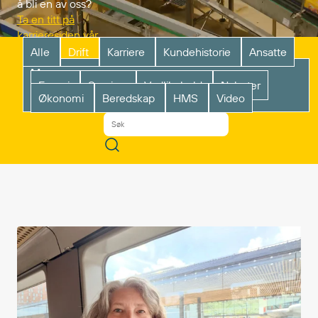
å bli en av oss?
Ta en titt på
karrieresiden vår.
Alle
Drift
Karriere
Kundehistorie
Ansatte
Mer
Energi
Service
Vedlikehold
Nyheter
Økonomi
Beredskap
HMS
Video